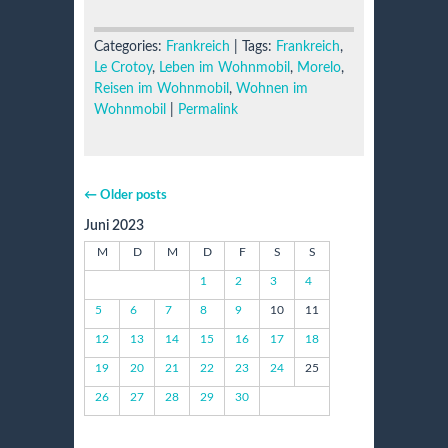
Categories:
Frankreich
| Tags:
Frankreich
,
Le Crotoy
,
Leben im Wohnmobil
,
Morelo
,
Reisen im Wohnmobil
,
Wohnen im
Wohnmobil
|
Permalink
←
Older posts
Juni 2023
M
D
M
D
F
S
S
1
2
3
4
5
6
7
8
9
10
11
12
13
14
15
16
17
18
19
20
21
22
23
24
25
26
27
28
29
30