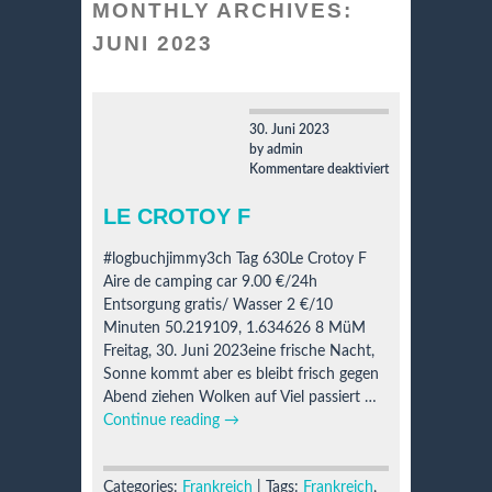
MONTHLY ARCHIVES:
JUNI 2023
30. Juni 2023
by admin
für
Kommentare deaktiviert
Le
Crotoy
LE CROTOY F
F
#logbuchjimmy3ch Tag 630Le Crotoy F
Aire de camping car 9.00 €/24h
Entsorgung gratis/ Wasser 2 €/10
Minuten 50.219109, 1.634626 8 MüM
Freitag, 30. Juni 2023eine frische Nacht,
Sonne kommt aber es bleibt frisch gegen
Abend ziehen Wolken auf Viel passiert …
Continue reading
→
Categories:
Frankreich
| Tags:
Frankreich
,