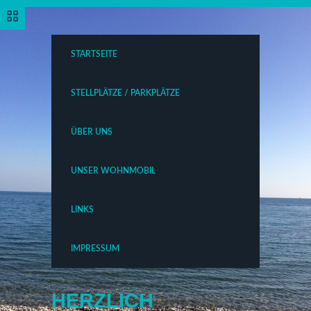
STARTSEITE
STELLPLÄTZE / PARKPLÄTZE
ÜBER UNS
UNSER WOHNMOBIL
LINKS
IMPRESSUM
HERZLICH