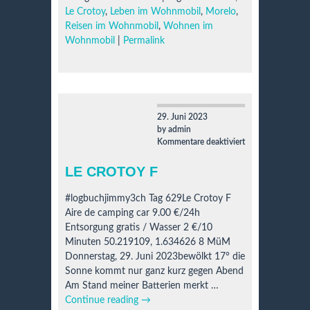
Le Crotoy
,
Leben im Wohnmobil
,
Morelo
,
Reisen im Wohnmobil
,
Wohnen im
Wohnmobil
|
Permalink
29. Juni 2023
by admin
für
Kommentare deaktiviert
Le
Crotoy
LE CROTOY F
F
#logbuchjimmy3ch Tag 629Le Crotoy F
Aire de camping car 9.00 €/24h
Entsorgung gratis / Wasser 2 €/10
Minuten 50.219109, 1.634626 8 MüM
Donnerstag, 29. Juni 2023bewölkt 17° die
Sonne kommt nur ganz kurz gegen Abend
Am Stand meiner Batterien merkt …
Continue reading
→